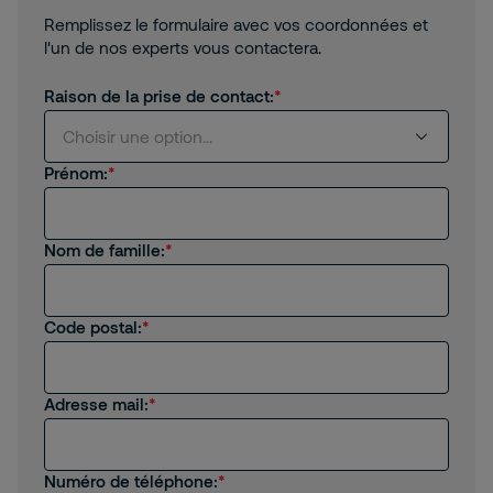
Remplissez le formulaire avec vos coordonnées et
l'un de nos experts vous contactera.
Raison de la prise de contact:
Choisir une option...
Prénom:
Choisir une option...
Nom de famille:
Je suis client.
Je suis intéressé(e) par les produits et services
de Securitas.
Code postal:
Je suis intéressé(e) par les opportunités de
carrière.
Adresse mail:
Autre
Numéro de téléphone: