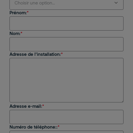
Choisir une option...
Prénom:
Choisir une option...
Nom:
Demande d'intervention (entretien et/ou visite
technique sur site)
Demande d'extension pour mon système
Adresse de l'installation:
Securitas Home
Commander une télécommande
Autre question
Adresse e-mail:
Numéro de téléphone::