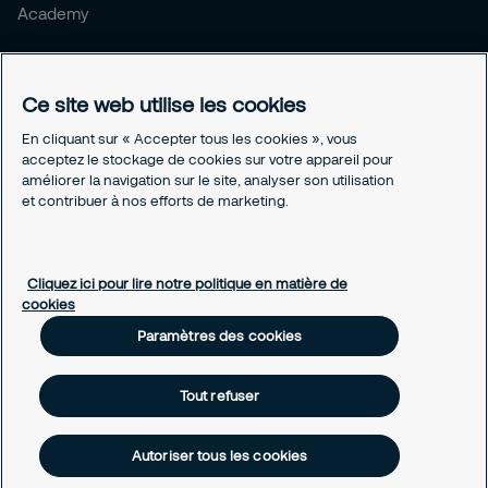
Academy
Avis juridiques
Conditions générales
Ce site web utilise les cookies
Déclaration de confidentialité
En cliquant sur « Accepter tous les cookies », vous
Divulgation responsable
acceptez le stockage de cookies sur votre appareil pour
Assurance
améliorer la navigation sur le site, analyser son utilisation
Avis juridiques
et contribuer à nos efforts de marketing.
Paramètres des cookies
À propos des cookies
Cliquez ici pour lire notre politique en matière de
cookies
Paramètres des cookies
Tout refuser
Autoriser tous les cookies
Droits d’auteur © 2026 Securitas Belgium