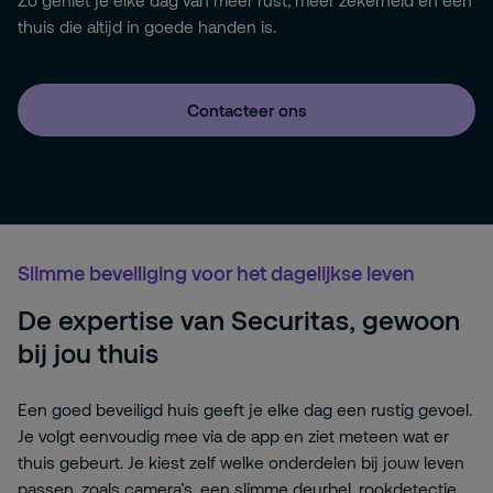
Zo geniet je elke dag van meer rust, meer zekerheid en een
thuis die altijd in goede handen is.
Contacteer ons
Slimme beveiliging voor het dagelijkse leven
De expertise van Securitas, gewoon
bij jou thuis
Een goed beveiligd huis geeft je elke dag een rustig gevoel.
Je volgt eenvoudig mee via de app en ziet meteen wat er
thuis gebeurt. Je kiest zelf welke onderdelen bij jouw leven
passen, zoals camera’s, een slimme deurbel, rookdetectie