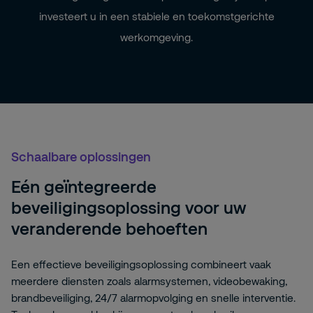
Onmiddellijke inzet van getrainde
investeert u in een stabiele en toekomstgerichte
Jaarlijkse evaluaties om in te spelen op
beveiligingsprofessionals
werkomgeving.
veranderende behoeften
Transparant maandelijks abonnement zonder
Aanpasbare diensten om in te spelen op
verborgen kosten
nieuwe risico's en regelgeving
Toekomstbestendige oplossingen die
meegroeien met uw bedrijf
Schaalbare oplossingen
Eén geïntegreerde
beveiligingsoplossing voor uw
veranderende behoeften
Een effectieve beveiligingsoplossing combineert vaak
meerdere diensten zoals alarmsystemen, videobewaking,
brandbeveiliging, 24/7 alarmopvolging en snelle interventie.