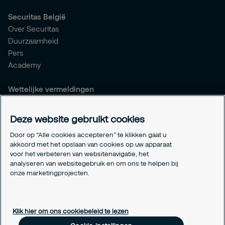
Securitas België
Over Securitas
Duurzaamheid
Pers
Academy
Wettelijke vermeldingen
Algemene voorwaarden
Privacyverklaring
Deze website gebruikt cookies
Responsible disclosure
Door op “Alle cookies accepteren” te klikken gaat u
Verzekeringen
akkoord met het opslaan van cookies op uw apparaat
Wettelijke vermeldingen
voor het verbeteren van websitenavigatie, het
Info betaalnummers
analyseren van websitegebruik en om ons te helpen bij
Cookie-instellingen
onze marketingprojecten.
Over cookies
Klik hier om ons cookiebeleid te lezen