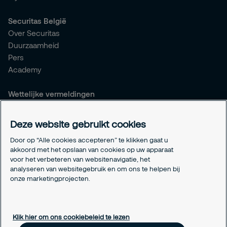
Securitas België
Over Securitas
Duurzaamheid
Pers
Academy
Wettelijke vermeldingen
Algemene voorwaarden
Privacyverklaring
Deze website gebruikt cookies
Responsible disclosure
Door op “Alle cookies accepteren” te klikken gaat u
Verzekeringen
akkoord met het opslaan van cookies op uw apparaat
Wettelijke vermeldingen
voor het verbeteren van websitenavigatie, het
Info betaalnummers
analyseren van websitegebruik en om ons te helpen bij
Cookie-instellingen
onze marketingprojecten.
Over cookies
Klik hier om ons cookiebeleid te lezen