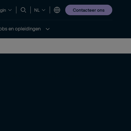
Contacteer ons
gin
NL
obs en opleidingen