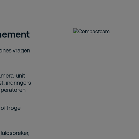
enement
zones vragen
amera-unit
t, indringers
operatoren
e of hoge
luidspreker,