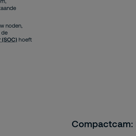
em,
staande
uw noden,
 de
r (SOC)
hoeft
Compactcam: h