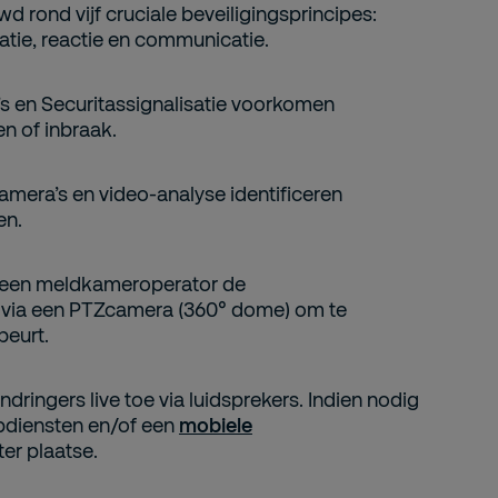
 rond vijf cruciale beveiligingsprincipes:
catie, reactie en communicatie.
s en Securitas
signalisatie voorkomen
n of inbraak.
camera’s en video-analyse identificeren
en.
t een meldkameroperator de
via een
PTZ
camera
(360°
dome
) om te
beurt.
ndringers live toe via luidsprekers. Indien nodig
lpdiensten
en/of een
mobiele
ter plaatse.