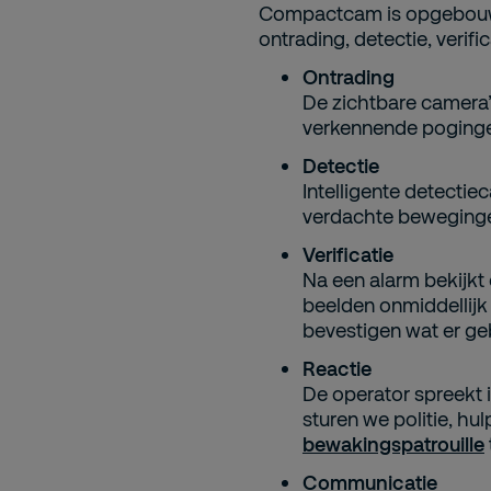
Compactcam
is opgebouwd
ontrading, detectie, verifi
Ontrading
De zichtbare camera’
verkennende poginge
Detectie
Intelligente detectie
verdachte beweging
Verificatie
Na een alarm bekijk
beelden
onmiddellijk
bevestigen wat er ge
Reactie
De operator spreekt i
sturen we politie
, hu
bewakingspatrouille
Communicatie