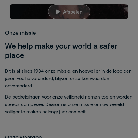
rQghKOIJbJY
Afspelen
Het spijt ons, maar om deze inhoud te bekijken,
moet u
targetingcookies toestaan. Klik hier om
uw
id="ot-sdk-btn
" class="
ot-sdk-show-
Onze missie
settings
">Cookie-instellingen
te wijzigen
We help make your world a safer
place
Dit is al sinds 1934 onze missie, en hoewel er in de loop der
jaren veel is veranderd, blijven onze kernwaarden
onveranderd.
De bedreigingen voor onze veiligheid nemen toe en worden
steeds complexer. Daarom is onze missie om
uw wereld
veiliger te maken
belangrijker dan ooit.
Onze waarden