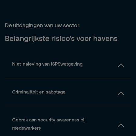
De uitdagingen van uw sector
Belangrijkste risico’s voor havens
Niet-naleving van ISPSwetgeving
Onvoldoende kennis van de ISPScode of onvolledige
documentatie kan leiden tot sancties en
Criminaliteit en sabotage
operationele beperkingen.naleving van
ISPSwetgevingcode of onvolledige documentatie
Havens blijven gevoelig voor diefstal, vandalisme,
kan leiden tot sancties en operationele
smokkel en andere vormen van georganiseerde
Gebrek aan security awareness bij
beperkingen.
criminaliteit.
medewerkers