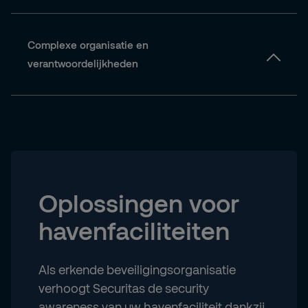
Onvoldoende opleiding vergroot het risico op
menselijke fouten en incidenten.
Complexe organisatie en
verantwoordelijkheden
Oplossingen voor
havenfaciliteiten
Als erkende beveiligingsorganisatie
verhoogt Securitas de security
awareness van uw havenfaciliteit dankzij