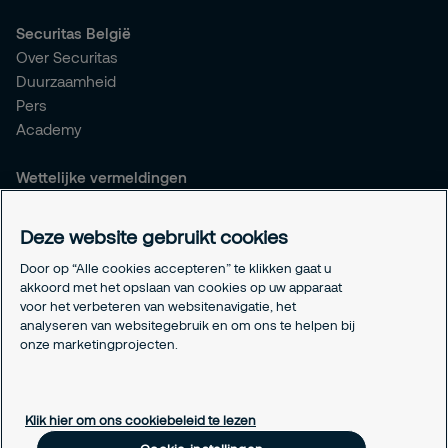
Securitas België
Over Securitas
Duurzaamheid
Pers
Academy
Wettelijke vermeldingen
Algemene voorwaarden
Privacyverklaring
Deze website gebruikt cookies
Responsible disclosure
Door op “Alle cookies accepteren” te klikken gaat u
Verzekeringen
akkoord met het opslaan van cookies op uw apparaat
Wettelijke vermeldingen
voor het verbeteren van websitenavigatie, het
Info betaalnummers
analyseren van websitegebruik en om ons te helpen bij
Cookie-instellingen
onze marketingprojecten.
Over cookies
Klik hier om ons cookiebeleid te lezen