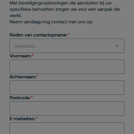
Met beveiligingsoplossingen die aansluiten bij uw
specifieke behoeften zorgen we voor een aanpak die
werkt.
Neem vandaag nog contact met ons op.
Reden van contactopname:
Selecteer...
Voornaam:
Selecteer...
Achternaam:
Ik ben klant.
Ik ben geïnteresseerd in producten of diensten
van Securitas.
Postcode:
Ik ben geïnteresseerd in carrièremogelijkheden.
E-mailadres:
Andere