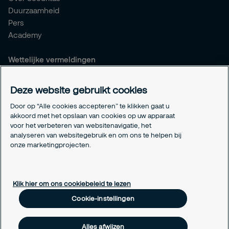
Duurzaamheid
Pers
Academy
Wettelijke vermeldingen
Algemene voorwaarden
Privacyverklaring
Deze website gebruikt cookies
Responsible disclosure
Door op “Alle cookies accepteren” te klikken gaat u
Verzekeringen
akkoord met het opslaan van cookies op uw apparaat
Wettelijke vermeldingen
voor het verbeteren van websitenavigatie, het
Info betaalnummers
analyseren van websitegebruik en om ons te helpen bij
Cookie-instellingen
onze marketingprojecten.
Over cookies
Klik hier om ons cookiebeleid te lezen
Cookie-instellingen
Alles afwijzen