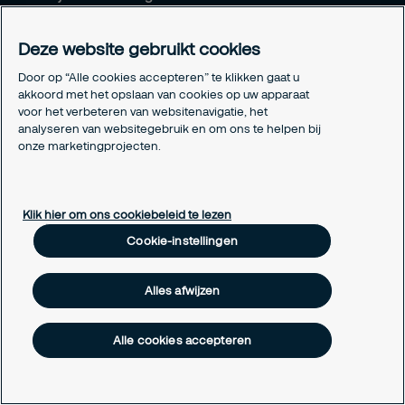
Algemene voorwaarden
Privacyverklaring
Deze website gebruikt cookies
Responsible disclosure
Door op “Alle cookies accepteren” te klikken gaat u
Verzekeringen
akkoord met het opslaan van cookies op uw apparaat
Wettelijke vermeldingen
voor het verbeteren van websitenavigatie, het
Info betaalnummers
analyseren van websitegebruik en om ons te helpen bij
Cookie-instellingen
onze marketingprojecten.
Over cookies
Klik hier om ons cookiebeleid te lezen
Cookie-instellingen
Alles afwijzen
Alle cookies accepteren
Copyright © 2026 Securitas België